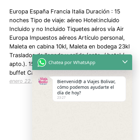
Europa España Francia Italia Duración : 15
noches Tipo de viaje: aéreo Hotel:incluido
Incluido y no Incluido Tiquetes aéros vía Air
Europa Impuestos aéreos Artículo personal,
Maleta en cabina 10kl, Maleta en bodega 23kl
Traslados de llegada y salida (apto. / hotel /
Chatea por WhatsApp
apto.). 15 días de alojamiento Desayuno tipo
buffet Camarote exterior privado en…
enero 22, 2023
Bienvenid@ a Viajes Bolivar,
cómo podemos ayudarte el
día de hoy?
23:27