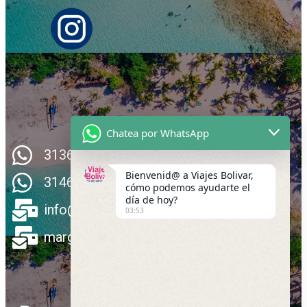
Chatea por WhatsApp
3136492191
Bienvenid@ a Viajes Bolivar,
3146934858
cómo podemos ayudarte el
día de hoy?
info@viajesbolivar.com.co
03:53
margaritarmonsalve@gmail.com