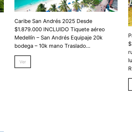
Caribe San Andrés 2025 Desde
$1.879.000 INCLUIDO Tiquete aéreo
P
Medellín – San Andrés Equipaje 20k
$
bodega – 10k mano Traslado…
r
l
Ver
R