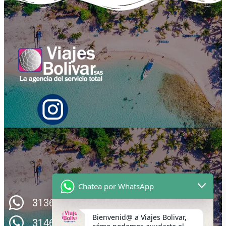
Chatea por WhatsApp
3136492191
Bienvenid@ a Viajes Bolivar,
3146934858