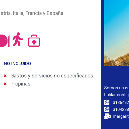
ia, Italia, Francia y España.
NO INCLUIDO
Gastos y servicios no especificados.
Propinas
Somos un eq
hablar conti
313649
310428
margari