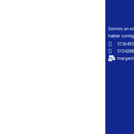
Somos un eq
hablar conti
313649
310428
margari